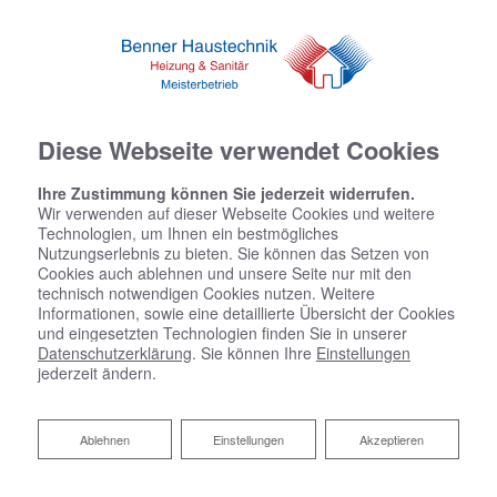
Diese Webseite verwendet Cookies
Ihre Zustimmung können Sie jederzeit widerrufen.
Wir verwenden auf dieser Webseite Cookies und weitere
Technologien, um Ihnen ein bestmögliches
Nutzungserlebnis zu bieten. Sie können das Setzen von
Startseite
»
Bad
»
Badinspiration & Musterbäder
»
Basic-Bad 15,9 ㎡
Cookies auch ablehnen und unsere Seite nur mit den
technisch notwendigen Cookies nutzen. Weitere
Informationen, sowie eine detaillierte Übersicht der Cookies
Basic-Bad 15,9 ㎡
und eingesetzten Technologien finden Sie in unserer
Datenschutzerklärung
. Sie können Ihre
Einstellungen
jederzeit ändern.
Ablehnen
Ablehnen
Einstellungen
Akzeptieren