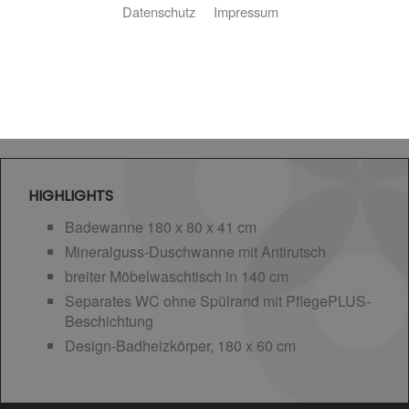
Datenschutz
Impressum
HIGHLIGHTS
Badewanne 180 x 80 x 41 cm
Mineralguss-Duschwanne mit Antirutsch
breiter Möbelwaschtisch in 140 cm
Separates WC ohne Spülrand mit PflegePLUS-
Beschichtung
Design-Badheizkörper, 180 x 60 cm