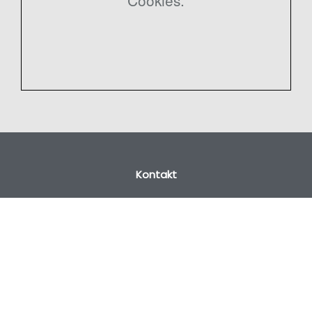
Kontakt
Benner Haustechnik
Benjamin Benner
Rohrbacher Str. 1A
66386 St. Ingbert
Telefon:
06894-5820088
Telefax:
06894-5820300